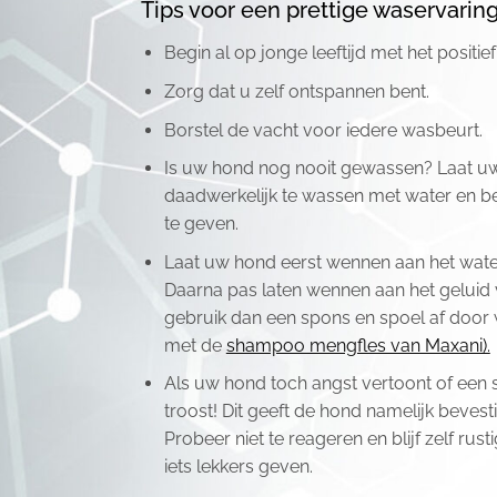
Tips voor een prettige waservaring
Begin al op jonge leeftijd met het positi
Zorg dat u zelf ontspannen bent.
Borstel de vacht voor iedere wasbeurt.
Is uw hond nog nooit gewassen? Laat u
daadwerkelijk te wassen met water en be
te geven.
Laat uw hond eerst wennen aan het wate
Daarna pas laten wennen aan het geluid 
gebruik dan een spons en spoel af door 
met de
shampoo mengfles van Maxani).
Als uw hond toch angst vertoont of een sc
troost! Dit geeft de hond namelijk beves
Probeer niet te reageren en blijf zelf rus
iets lekkers geven.