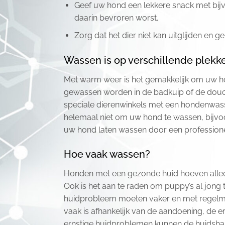
Geef uw hond een lekkere snack met bij
daarin bevroren worst.
Zorg dat het dier niet kan uitglijden en
Wassen is op verschillende plekk
Met warm weer is het gemakkelijk om uw ho
gewassen worden in de badkuip of de douche
speciale dierenwinkels met een hondenwass
helemaal niet om uw hond te wassen, bijvo
uw hond laten wassen door een profession
Hoe vaak wassen?
Honden met een gezonde huid hoeven alleen 
Ook is het aan te raden om puppy’s al jon
huidprobleem moeten vaker en met regelm
vaak is afhankelijk van de aandoening, de er
ernstige huidproblemen kunnen de huidsha