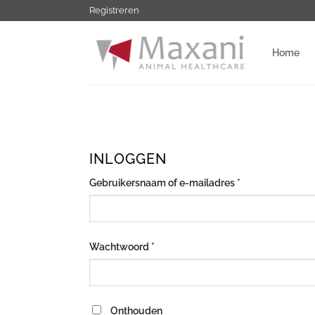
Ga
Registreren
naar
inhoud
Home
INLOGGEN
Vereist
Gebruikersnaam of e-mailadres
*
Vereist
Wachtwoord
*
Onthouden