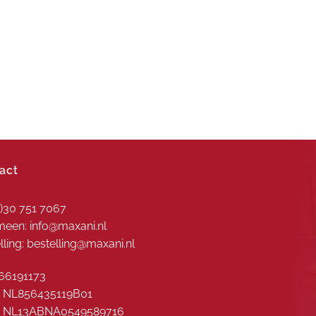
act
0)30 751 7067
een: info@maxani.nl
lling: bestelling@maxani.nl
66191173
 NL856435119B01
: NL13ABNA0549589716