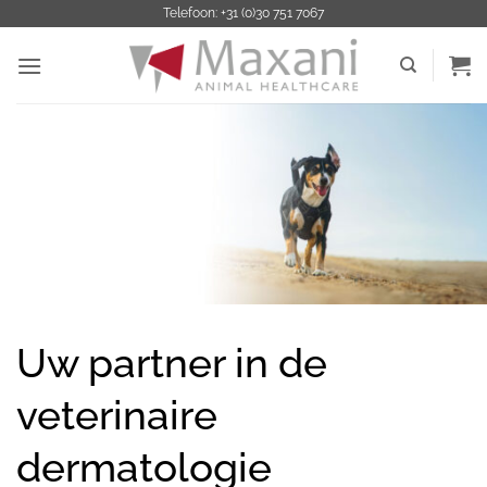
Ga
Telefoon: +31 (0)30 751 7067
naar
inhoud
Uw partner in de
veterinaire
dermatologie