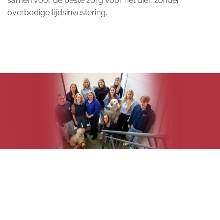
samen voor de beste zorg voor het dier, zonder
overbodige tijdsinvestering.