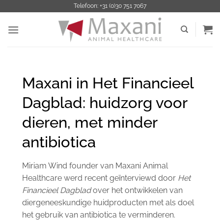
Ga
Telefoon: +31 (0)30 751 7067
naar
inhoud
Maxani in Het Financieel
Dagblad: huidzorg voor
dieren, met minder
antibiotica
Miriam Wind founder van Maxani Animal
Healthcare werd recent geïnterviewd door
Het
Financieel Dagblad
over het ontwikkelen van
diergeneeskundige huidproducten met als doel
het gebruik van antibiotica te verminderen.