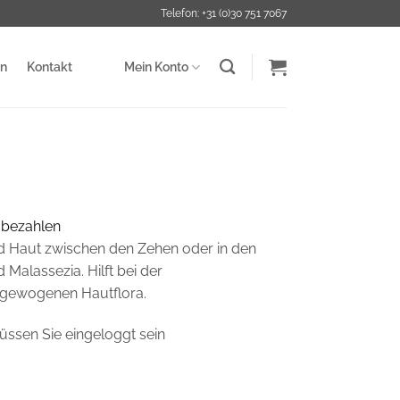
Telefon: +31 (0)30 751 7067
en
Kontakt
Mein Konto
 bezahlen
nd Haut zwischen den Zehen oder in den
 Malassezia. Hilft bei der
sgewogenen Hautflora.
üssen Sie eingeloggt sein