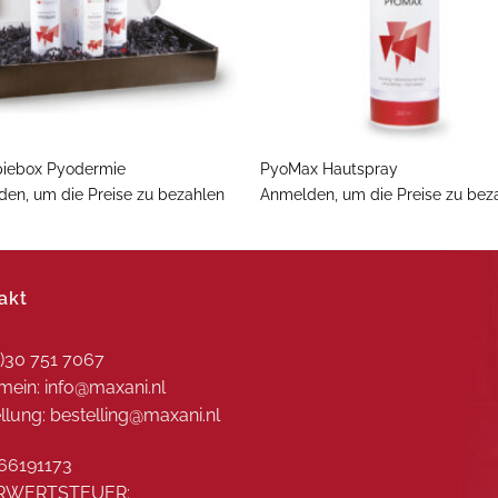
+
piebox Pyodermie
PyoMax Hautspray
en, um die Preise zu bezahlen
Anmelden, um die Preise zu bez
akt
0)30 751 7067
mein: info@maxani.nl
llung: bestelling@maxani.nl
66191173
RWERTSTEUER: