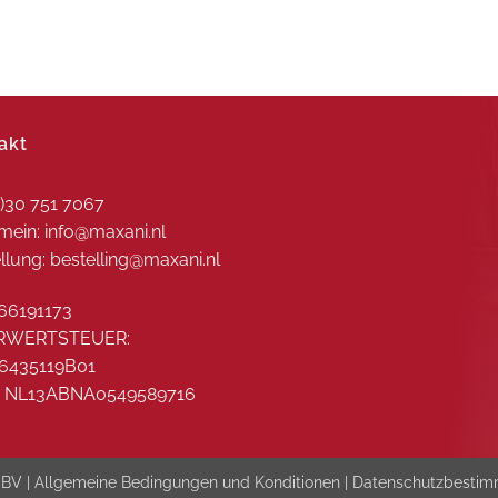
akt
0)30 751 7067
mein: info@maxani.nl
llung: bestelling@maxani.nl
66191173
RWERTSTEUER:
6435119B01
: NL13ABNA0549589716
 BV |
Allgemeine Bedingungen und Konditionen
|
Datenschutzbesti