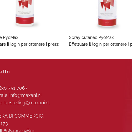
+
e PyoMax
Spray cutaneo PyoMax
are il login per ottenere i prezzi
Effettuare il login per ottenere i 
atto
0)30 751 7067
ale: info@maxani.nl
e: bestelling@maxani.nl
RA DI COMMERCIO:
1173
 NL856435119B01