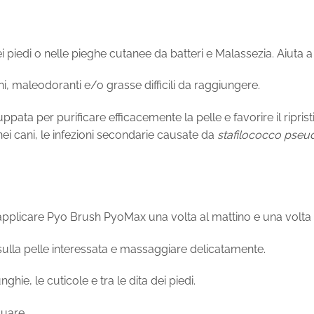
dei piedi o nelle pieghe cutanee da batteri e Malassezia. Aiuta a
oni, maleodoranti e/o grasse difficili da raggiungere.
ata per purificare efficacemente la pelle e favorire il riprist
nei cani, le infezioni secondarie causate da
stafilococco pseu
 di applicare Pyo Brush PyoMax una volta al mattino e una volta 
sulla pelle interessata e massaggiare delicatamente.
hie, le cuticole e tra le dita dei piedi.
quare.