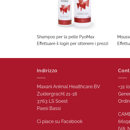
+
+
Shampoo per la pelle PyoMax
Mouss
Effettuare il login per ottenere i prezzi
Effettu
Indirizzo
Cont
Maxani Animal Healthcare BV
+31 (
Zuidergracht 21-18
Gener
3763 LS Soest
Ordin
Paesi Bassi
CAME
Ci piace su
Facebook
6619
IVA: