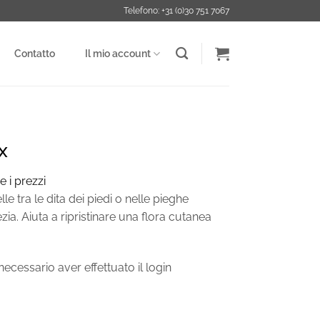
Telefono: +31 (0)30 751 7067
Contatto
Il mio account
x
e i prezzi
lle tra le dita dei piedi o nelle pieghe
ia. Aiuta a ripristinare una flora cutanea
ecessario aver effettuato il login