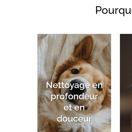
Pourquo
Nettoyage en
profondeur
et en
douceur