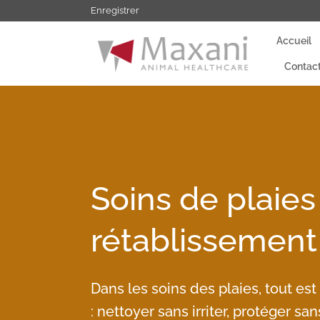
Passer
Enregistrer
au
Accueil
contenu
Contac
Soins de plaies 
rétablissement
Dans les soins des plaies, tout es
: nettoyer sans irriter, protéger sa