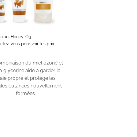
axani Honey-O3
tez-vous pour voir les prix
ombinaison du miel ozoné et
a glycérine aide à garder la
laie propre et protège les
ules cutanées nouvellement
formées.