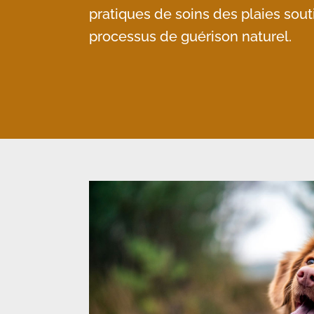
pratiques de soins des plaies sou
processus de guérison naturel.