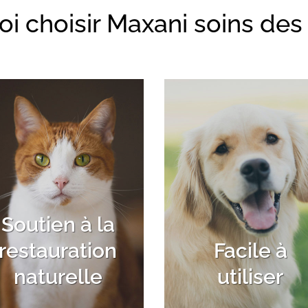
i choisir Maxani soins des 
Soutien à la
restauration
Facile à
naturelle
utiliser