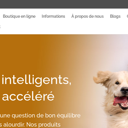
Boutique en ligne
Informations
À propos de nous
Blogs
t
intelligents,
 accéléré
t une question de bon équilibre
ns alourdir. Nos produits