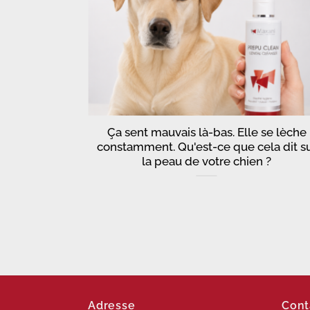
que les
Ça sent mauvais là-bas. Elle se lèche
 pour le
constamment. Qu'est-ce que cela dit s
au
la peau de votre chien ?
Adresse
Cont