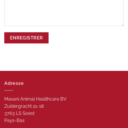
Adresse
Maxani Animal Healthcare BV
Zuidergracht 21-18
3763 LS Soest
Pays-Bas