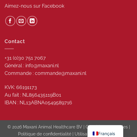
Aimez-nous sur
Facebook
Contact
+31 (0)30 751 7067
Général : info@maxani.nl
Commande : commande@maxani.nl
KVK: 66191173
Au fait : NL856435119B01
IBAN : NL13ABNA0549589716
© 2026 Maxani Animal Healthcare BV |
Conditions générales
|
Français
Politique de confidentialité
|
Utilisation des cookies