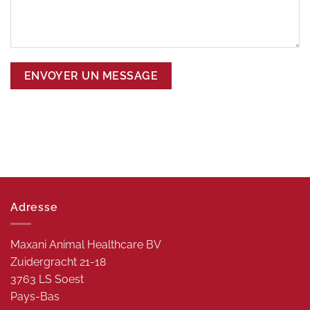
Adresse
Maxani Animal Healthcare BV
Zuidergracht 21-18
3763 LS Soest
Pays-Bas