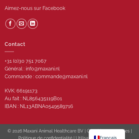
Aimez-nous sur
Facebook
Contact
+31 (0)30 751 7067
Général : info@maxani.nl
Commande : commande@maxani.nl
KVK: 66191173
Au fait : NL856435119B01
IBAN : NL13ABNA0549589716
© 2026 Maxani Animal Healthcare BV |
Conditions générales
|
Français
Politique de confidentialité
|
Utilisation des cookies