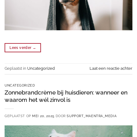
Lees verder
→
Geplaatst in
Uncategorized
Laat een reactie achter
UNCATEGORIZED
Zonnebrandcrème bij huisdieren: wanneer en
waarom het wél zinvol is
GEPLAATST OP
MEI 20, 2025
DOOR
SUPPORT_MAENTRA_MEDIA