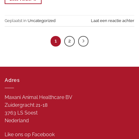
Geplaatst in
Uncategorized
Laat een reactie achter
1
2
Adres
Maxani Animal Healthcare BV
Zuidergracht 21-18
3763 LS Soest
Nederland
Like ons op
Facebook