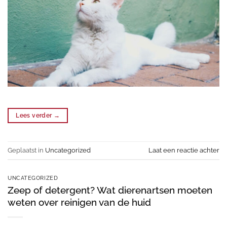
Lees verder
→
Geplaatst in
Uncategorized
Laat een reactie achter
UNCATEGORIZED
Zeep of detergent? Wat dierenartsen moeten
weten over reinigen van de huid