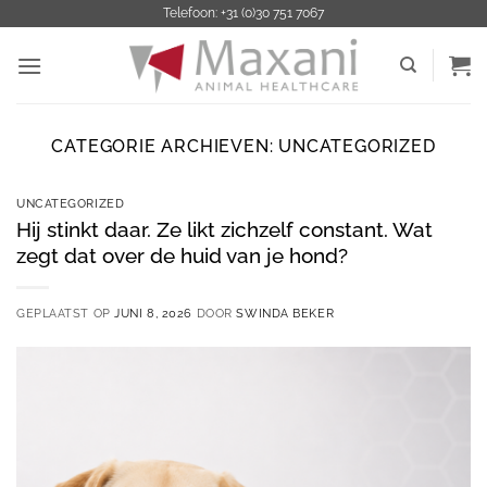
Ga
Telefoon: +31 (0)30 751 7067
naar
inhoud
CATEGORIE ARCHIEVEN:
UNCATEGORIZED
UNCATEGORIZED
Hij stinkt daar. Ze likt zichzelf constant. Wat
zegt dat over de huid van je hond?
GEPLAATST OP
JUNI 8, 2026
DOOR
SWINDA BEKER