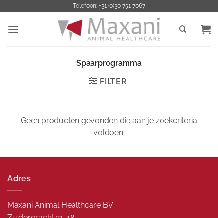
Ga
Telefoon: +31 (0)30 751 7067
naar
inhoud
Spaarprogramma
FILTER
Geen producten gevonden die aan je zoekcriteria
voldoen.
Adres
Maxani Animal Healthcare BV
Zuidergracht 21-18