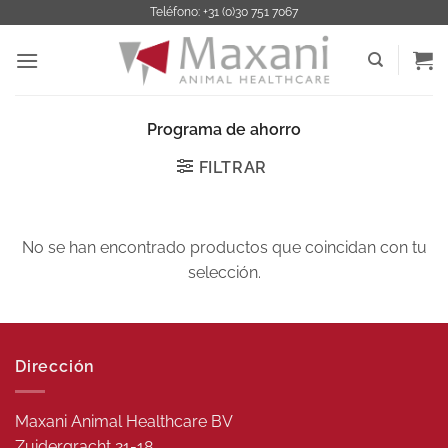
Saltar
Teléfono: +31 (0)30 751 7067
al
contenido
Programa de ahorro
FILTRAR
No se han encontrado productos que coincidan con tu
selección.
Dirección
Maxani Animal Healthcare BV
Zuidergracht 21-18