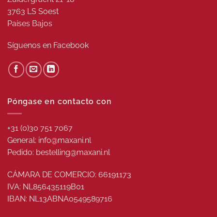
3763 LS Soest
Países Bajos
Síguenos en
Facebook
Póngase en contacto con
+31 (0)30 751 7067
General: info@maxani.nl
Pedido: bestelling@maxani.nl
CÁMARA DE COMERCIO: 66191173
IVA: NL856435119B01
IBAN: NL13ABNA0549589716