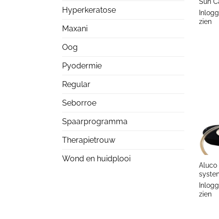
Sun C
Hyperkeratose
Inlogg
zien
Maxani
Oog
Pyodermie
Regular
Seborroe
Spaarprogramma
Therapietrouw
+
Wond en huidplooi
Aluco
syste
Inlogg
zien