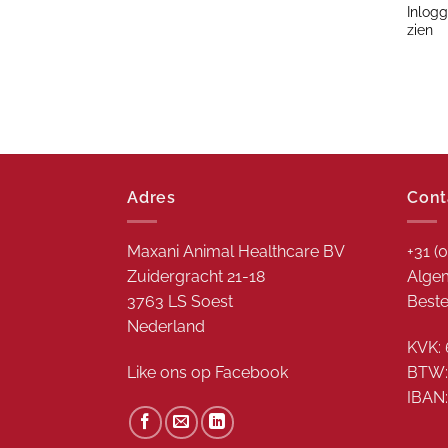
Inlogg
zien
Adres
Cont
Maxani Animal Healthcare BV
+31 (
Zuidergracht 21-18
Algem
3763 LS Soest
Beste
Nederland
KVK: 
Like ons op
Facebook
BTW:
IBAN