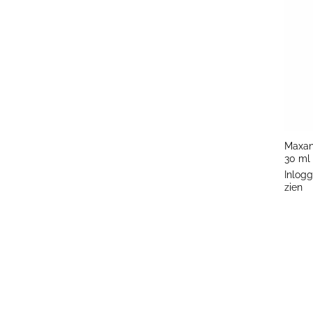
+
Maxan
30 ml
Inlogg
zien