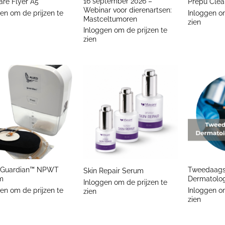
16 september 2026 –
are Flyer A5
Prepu Clea
Webinar voor dierenartsen:
en om de prijzen te
Inloggen om
Mastceltumoren
zien
Inloggen om de prijzen te
zien
+
+
 Guardian™ NPWT
Tweedaags
Skin Repair Serum
m
Dermatolog
Inloggen om de prijzen te
en om de prijzen te
Inloggen om
zien
zien