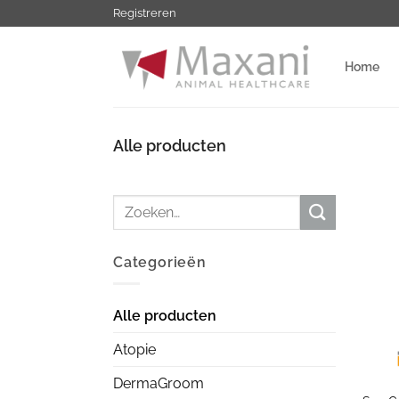
Ga
Registreren
naar
inhoud
Home
Alle producten
Zoeken
naar:
Categorieën
Alle producten
Atopie
+
DermaGroom