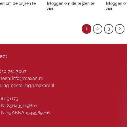
en om de prijzen te
Inloggen om de prijzen te
Inloggen om
zien
zien
1
2
3
act
0)30 751 7067
een: info@maxani.nl
lling: bestelling@maxani.nl
66191173
 NL856435119B01
: NL13ABNA0549589716