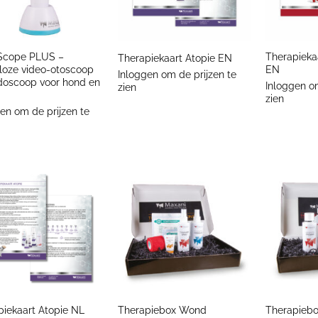
+
+
cope PLUS –
Therapieka
Therapiekaart Atopie EN
loze video-otoscoop
EN
Inloggen om de prijzen te
doscoop voor hond en
Inloggen om
zien
zien
en om de prijzen te
+
+
piekaart Atopie NL
Therapiebox Wond
Therapieb