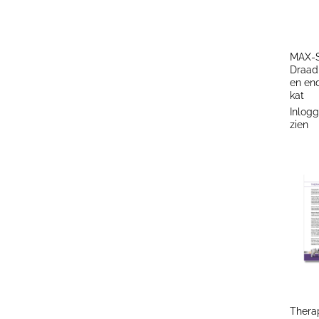
+
MAX-S
Draad
en en
kat
Inlogg
zien
+
Thera