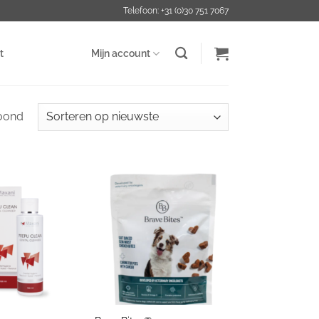
Telefoon: +31 (0)30 751 7067
t
Mijn account
Gesorteerd
toond
op
nieuwste
+