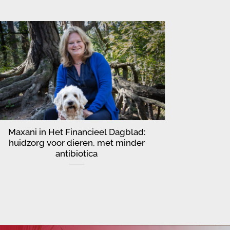
Maxani in Het Financieel Dagblad:
Masivet 
huidzorg voor dieren, met minder
antibiotica
Je moet i