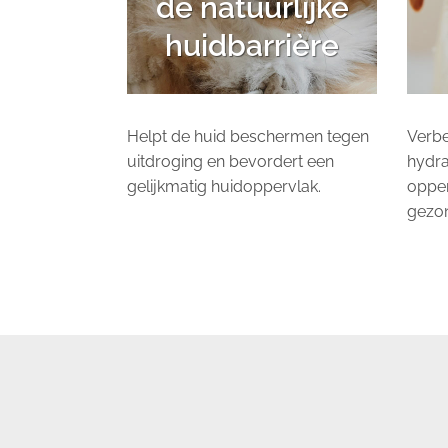
de natuurlijke
huidbarrière
Helpt de huid beschermen tegen
Verb
uitdroging en bevordert een
hydra
gelijkmatig huidoppervlak.
opper
gezon