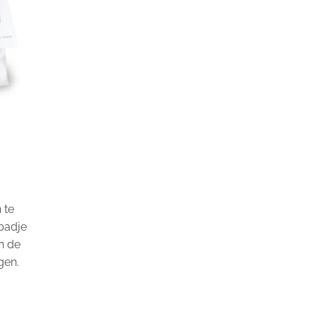
 te
badje
n de
gen.