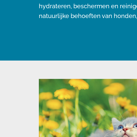
hydrateren, beschermen en reini
natuurlijke behoeften van honden,