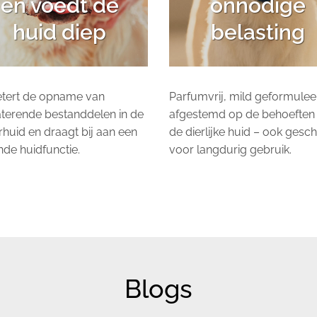
en voedt de
onnodige
huid diep
belasting
etert de opname van
Parfumvrij, mild geformulee
terende bestanddelen in de
afgestemd op de behoeften
huid en draagt bij aan een
de dierlijke huid – ook gesch
de huidfunctie.
voor langdurig gebruik.
Blogs