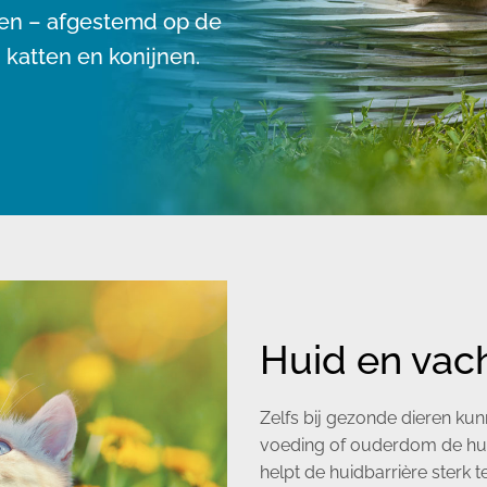
gen – afgestemd op de
 katten en konijnen.
Huid en vach
Zelfs bij gezonde dieren kun
voeding of ouderdom de hui
helpt de huidbarrière sterk 