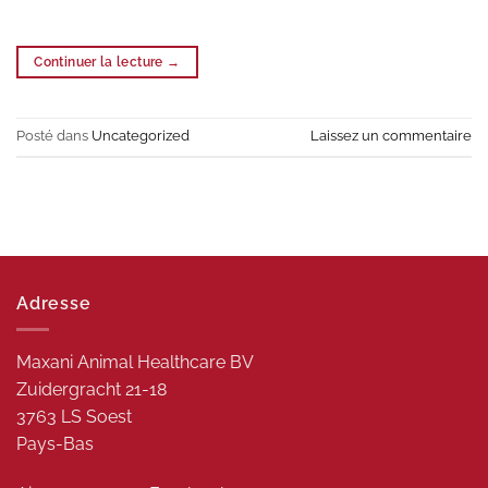
Continuer la lecture
→
Posté dans
Uncategorized
Laissez un commentaire
Adresse
Maxani Animal Healthcare BV
Zuidergracht 21-18
3763 LS Soest
Pays-Bas