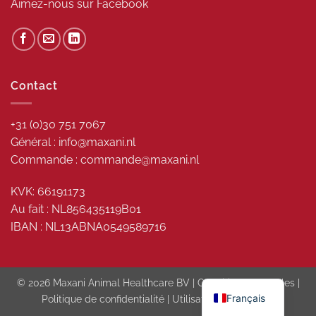
Aimez-nous sur
Facebook
Contact
+31 (0)30 751 7067
Général : info@maxani.nl
Commande : commande@maxani.nl
KVK: 66191173
Au fait : NL856435119B01
IBAN : NL13ABNA0549589716
© 2026 Maxani Animal Healthcare BV |
Conditions générales
|
Français
Politique de confidentialité
|
Utilisation des cookies