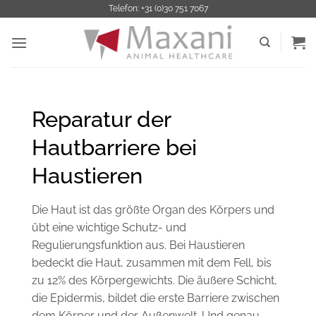
Zum
Telefon: +31 (0)30 751 7067
Inhalt
springen
Reparatur der
Hautbarriere bei
Haustieren
Die Haut ist das größte Organ des Körpers und
übt eine wichtige Schutz- und
Regulierungsfunktion aus. Bei Haustieren
bedeckt die Haut, zusammen mit dem Fell, bis
zu 12% des Körpergewichts. Die äußere Schicht,
die Epidermis, bildet die erste Barriere zwischen
dem Körper und der Außenwelt. Und genau