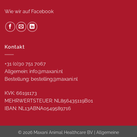
Wie wir auf
Facebook
Kontakt
+31 (0)30 751 7067
Allgemein: info@maxani.nl
Bestellung: bestelling@maxani.nl
KVK: 66191173
MEHRWERTSTEUER: NL856435119B01
IBAN: NL13ABNA0549589716
© 2026 Maxani Animal Healthcare BV |
Allgemeine