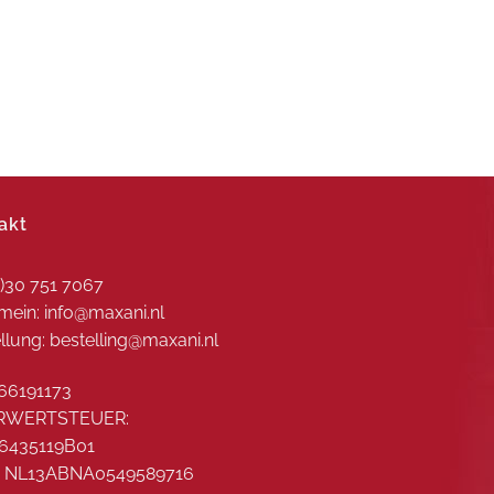
akt
0)30 751 7067
mein: info@maxani.nl
llung: bestelling@maxani.nl
66191173
RWERTSTEUER:
6435119B01
: NL13ABNA0549589716