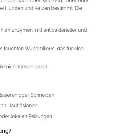
 von oberflächlichen Wunden, rauer oder
ei Hunden und Katzen bestimmt. Die
ch an Enzymen, mit antibakterieller und
s feuchten Wundmilieus, das für eine
ie nicht kleben bleibt
Rasieren oder Schneiden
ren Hautläsionen
der lokalen Reizungen
ung?