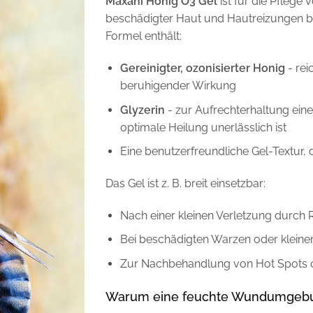
Maxani Honig O3 Gel
ist für die Pflege
beschädigter Haut und Hautreizungen b
Formel enthält:
Gereinigter, ozonisierter Honig
- rei
beruhigender Wirkung
Glyzerin
- zur Aufrechterhaltung eine
optimale Heilung unerlässlich ist
Eine benutzerfreundliche Gel-Textur, d
Das Gel ist z. B. breit einsetzbar:
Nach einer kleinen Verletzung durch 
Bei beschädigten Warzen oder kleine
Zur Nachbehandlung von Hot Spots o
Warum eine feuchte Wundumgeb