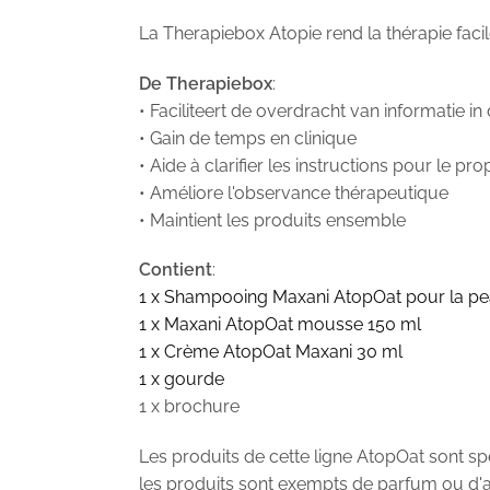
La Therapiebox Atopie rend la thérapie facile
De Therapiebox
:
• Faciliteert de overdracht van informatie in 
• Gain de temps en clinique
• Aide à clarifier les instructions pour le pro
• Améliore l'observance thérapeutique
• Maintient les produits ensemble
Contient
:
1 x Shampooing Maxani AtopOat pour la p
1 x Maxani AtopOat mousse 150 ml
1 x Crème AtopOat Maxani 30 ml
1 x gourde
1 x brochure
Les produits de cette ligne AtopOat sont sp
les produits sont exempts de parfum ou d'a