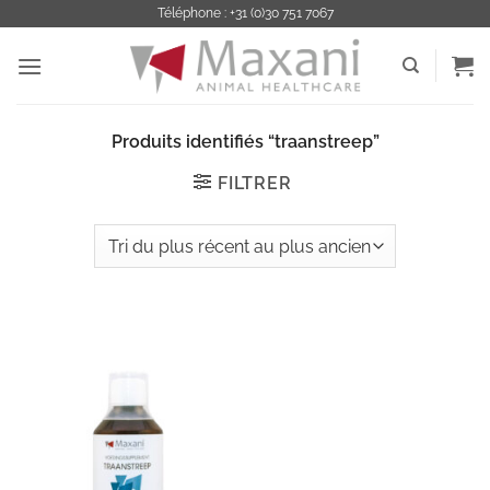
Passer
Téléphone : +31 (0)30 751 7067
au
contenu
Produits identifiés “traanstreep”
FILTRER