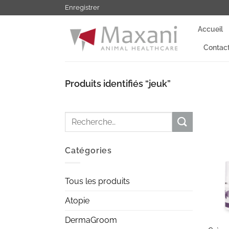
Passer
Enregistrer
au
Accueil
contenu
Contac
Produits identifiés “jeuk”
Recherche
pour :
Catégories
Tous les produits
Atopie
+
DermaGroom