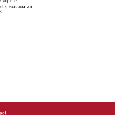
 atopique
ctez-vous pour voir
x
act