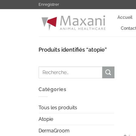
Passer
Enregistrer
au
Accueil
contenu
Contac
Produits identifiés “atopie”
Recherche
pour :
Catégories
Tous les produits
Atopie
+
DermaGroom