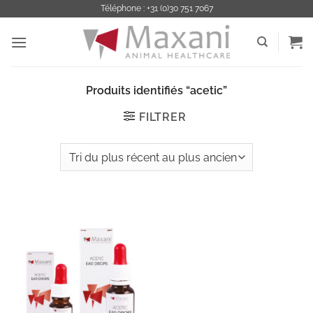
Passer
Téléphone : +31 (0)30 751 7067
au
contenu
Produits identifiés “acetic”
FILTRER