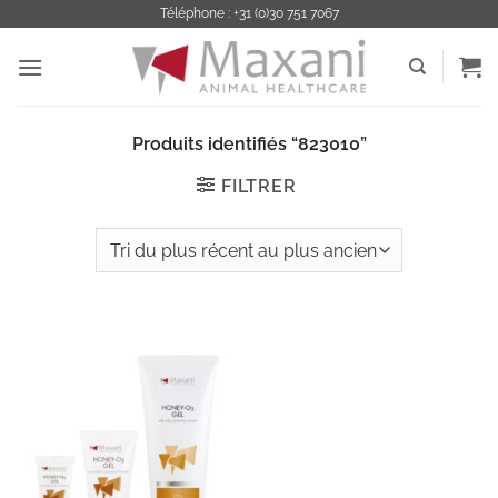
Passer
Téléphone : +31 (0)30 751 7067
au
contenu
Produits identifiés “823010”
FILTRER