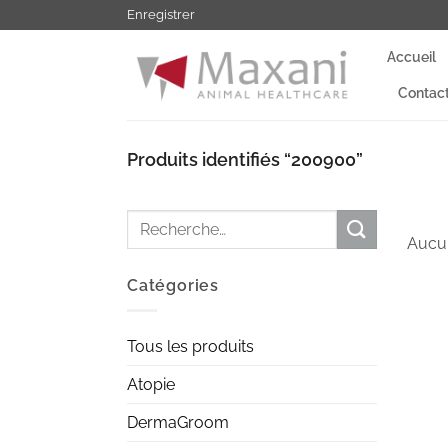
Passer
Enregistrer
au
Accueil
contenu
Contac
Produits identifiés “200900”
Recherche
Aucun
pour :
Catégories
Tous les produits
Atopie
DermaGroom