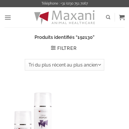
Passer
Téléphone : +31 (0)30 751 7067
au
contenu
Produits identifiés “192130”
FILTRER