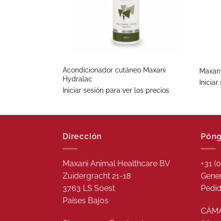
+
+
Acondicionador cutáneo Maxani
Maxan
Hydralac
Iniciar
Iniciar sesión para ver los precios
Dirección
Póng
Maxani Animal Healthcare BV
+31 (
Zuidergracht 21-18
Gener
3763 LS Soest
Pedid
Países Bajos
CÁMA