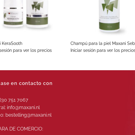
+
i KeraSooth
Champú para la piel Maxani Seb
 sesión para ver los precios
Iniciar sesión para ver los precio
ase en contacto con
0)30 751 7067
al: info@maxani.nl
o: bestelling@maxani.nl
RA DE COMERCIO: