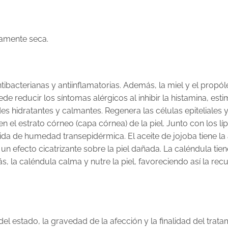
damente seca.
tibacterianas y antiinflamatorias. Además, la miel y el propól
de reducir los síntomas alérgicos al inhibir la histamina, esti
es hidratantes y calmantes. Regenera las células epiteliales 
n el estrato córneo (capa córnea) de la piel. Junto con los lí
 de humedad transepidérmica. El aceite de jojoba tiene la a
e un efecto cicatrizante sobre la piel dañada. La caléndula ti
, la caléndula calma y nutre la piel, favoreciendo así la recu
el estado, la gravedad de la afección y la finalidad del tra