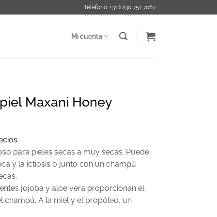
Teléfono: +31 (0)30 751 7067
Mi cuenta
piel Maxani Honey
recios
so para pieles secas a muy secas. Puede
eca y la ictiosis o junto con un champú
ecas.
dientes jojoba y aloe vera proporcionan el
el champú. A la miel y el propóleo, un