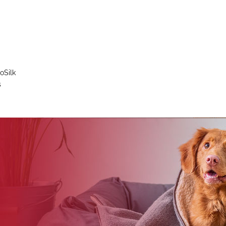
oSilk
s