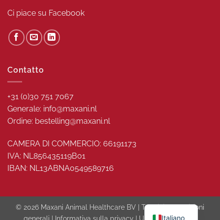
Ci piace su
Facebook
Contatto
+31 (0)30 751 7067
Generale: info@maxani.nl
Ordine: bestelling@maxani.nl
CAMERA DI COMMERCIO: 66191173
IVA: NL856435119B01
IBAN: NL13ABNA0549589716
© 2026 Maxani Animal Healthcare BV |
Termini e condizioni
Italiano
generali
|
Informativa sulla privacy
|
Utilizzo dei cookie