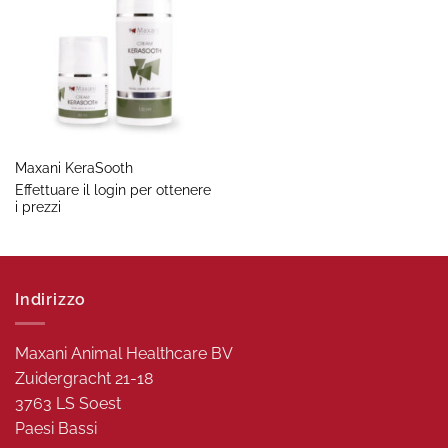
Maxani KeraSooth
Effettuare il login per ottenere
i prezzi
Indirizzo
Maxani Animal Healthcare BV
Zuidergracht 21-18
3763 LS Soest
Paesi Bassi