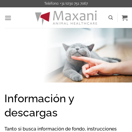
Saltar
Teléfono: +31 (0)30 751 7067
al
contenido
Información y
descargas
Tanto si busca información de fondo, instrucciones