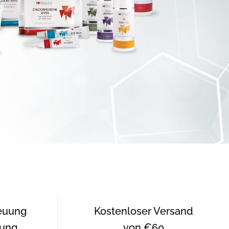
reuung
Kostenloser Versand
tung
von €60