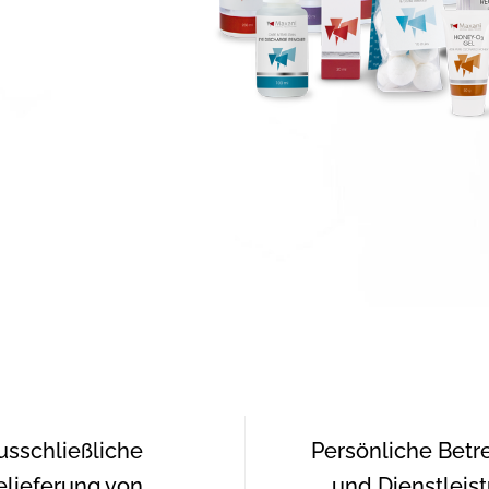
usschließliche
Persönliche Bet
elieferung von
und Dienstleis