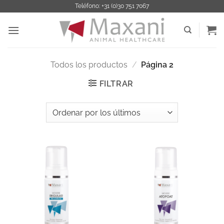
Saltar
Teléfono: +31 (0)30 751 7067
al
contenido
Todos los productos
/
Página 2
FILTRAR