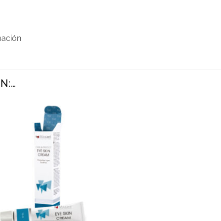
mación
N:…