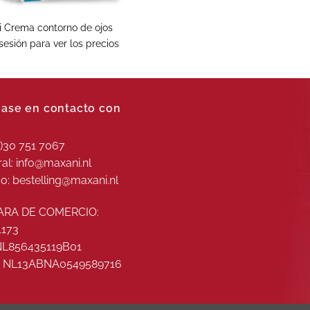
 Crema contorno de ojos
 sesión para ver los precios
ase en contacto con
0)30 751 7067
al: info@maxani.nl
o: bestelling@maxani.nl
RA DE COMERCIO:
1173
 NL856435119B01
: NL13ABNA0549589716