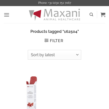
Ga
Phone: +31 (0)30 751 7067
naar
inhoud
Products tagged “162504”
FILTER