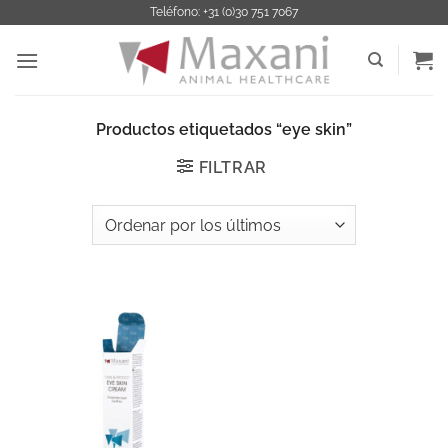
Saltar
Teléfono: +31 (0)30 751 7067
al
contenido
Productos etiquetados “eye skin”
FILTRAR