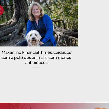
3
28
z
Mai
Maxani no Financial Times: cuidados
Inform
com a pele dos animais, com menos
antibióticos
Para mais 