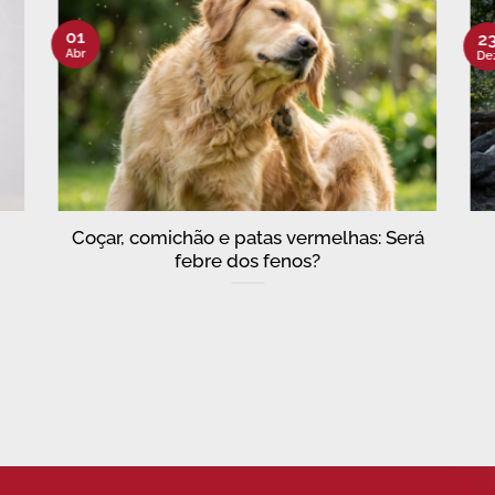
01
2
Abr
De
Coçar, comichão e patas vermelhas: Será
febre dos fenos?