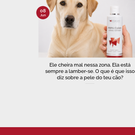
08
Jun
que os
Ele cheira mal nessa zona. Ela está
er sobre a
sempre a lamber-se. O que é que isso
diz sobre a pele do teu cão?