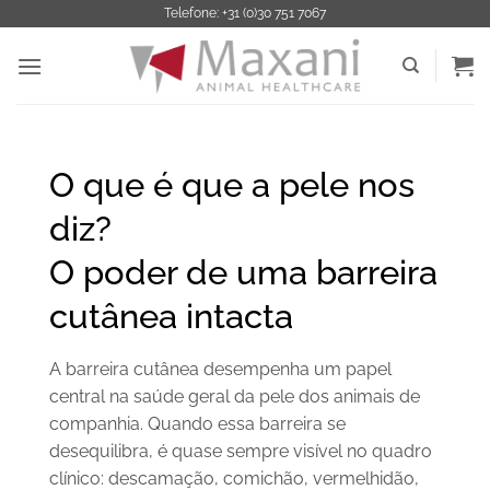
Saltar
Telefone: +31 (0)30 751 7067
para
o
conteúdo
O que é que a pele nos
diz?
O poder de uma barreira
cutânea intacta
A barreira cutânea desempenha um papel
central na saúde geral da pele dos animais de
companhia. Quando essa barreira se
desequilibra, é quase sempre visível no quadro
clínico: descamação, comichão, vermelhidão,