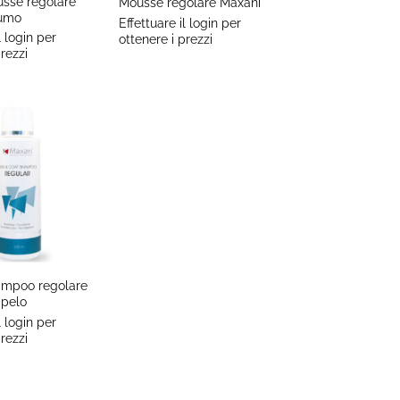
sse regolare
Mousse regolare Maxani
fumo
Effettuare il login per
l login per
ottenere i prezzi
rezzi
ampoo regolare
 pelo
l login per
rezzi