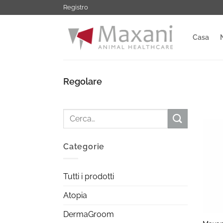
Salta
Registro
ai
contenuti
Casa
Regolare
Cerca:
Categorie
Tutti i prodotti
Atopia
+
DermaGroom