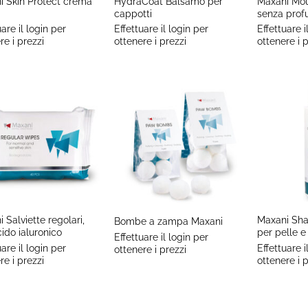
i Skin Protect crema
HydraCoat Balsamo per
Maxani Mou
cappotti
senza pro
uare il login per
Effettuare il login per
Effettuare i
re i prezzi
ottenere i prezzi
ottenere i p
+
+
 Salviette regolari,
Maxani Sh
Bombe a zampa Maxani
ido ialuronico
per pelle e
Effettuare il login per
uare il login per
Effettuare i
ottenere i prezzi
re i prezzi
ottenere i p