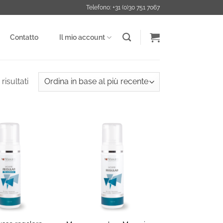
Telefono: +31 (0)30 751 7067
Contatto
Il mio account
Ordina
risultati
in
base
al
più
recente
+