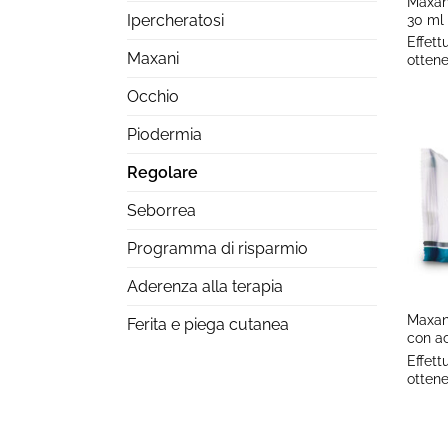
Maxan
30 ml
Ipercheratosi
Effett
Maxani
ottene
Occhio
Piodermia
Regolare
Seborrea
Programma di risparmio
+
Aderenza alla terapia
Maxani
Ferita e piega cutanea
con ac
Effett
ottene