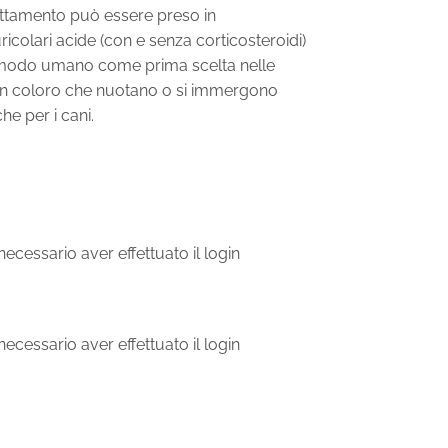
ttamento può essere preso in
icolari acide (con e senza corticosteroidi)
n modo umano come prima scelta nelle
 in coloro che nuotano o si immergono
he per i cani.
ecessario aver effettuato il login
ecessario aver effettuato il login