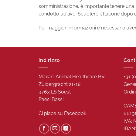
somministrazione, è importante tenere una m
condotto uditivo. Scuotere il flacone dopo 
Per maggiori informazioni è necessario aver e
Indirizzo
Cont
Maxani Animal Healthcare BV
+31 (
Zuidergracht 21-18
Gener
3763 LS Soest
Ordin
Paesi Bassi
CAME
Ci piace su
Facebook
6619
IVA:
IBAN