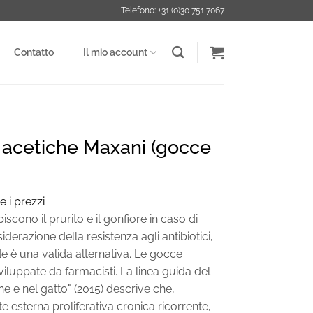
Telefono: +31 (0)30 751 7067
Contatto
Il mio account
i acetiche Maxani (gocce
e i prezzi
iscono il prurito e il gonfiore in caso di
siderazione della resistenza agli antibiotici,
de è una valida alternativa. Le gocce
viluppate da farmacisti. La linea guida del
e e nel gatto" (2015) descrive che,
te esterna proliferativa cronica ricorrente,