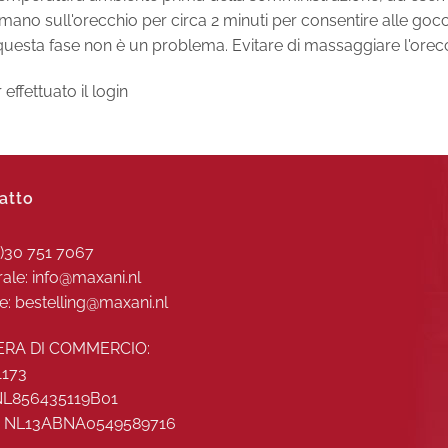
ano sull'orecchio per circa 2 minuti per consentire alle goc
questa fase non è un problema. Evitare di massaggiare l'orec
ffettuato il login
atto
0)30 751 7067
ale: info@maxani.nl
e: bestelling@maxani.nl
RA DI COMMERCIO:
1173
 NL856435119B01
: NL13ABNA0549589716