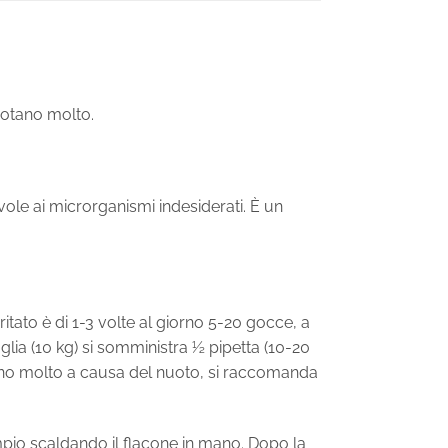
uotano molto.
vole ai microrganismi indesiderati. È un
ritato è di 1-3 volte al giorno 5-20 gocce, a
aglia (10 kg) si somministra ½ pipetta (10-20
frono molto a causa del nuoto, si raccomanda
pio scaldando il flacone in mano. Dopo la