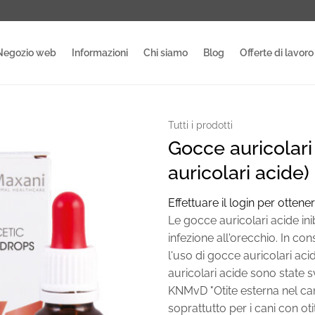
Negozio web
Informazioni
Chi siamo
Blog
Offerte di lavoro
Tutti i prodotti
Gocce auricolar
auricolari acide)
Effettuare il login per ottener
Le gocce auricolari acide inib
infezione all'orecchio. In con
l'uso di gocce auricolari aci
auricolari acide sono state s
KNMvD "Otite esterna nel can
soprattutto per i cani con oti