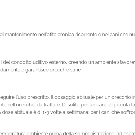
di mantenimento nell'otite cronica ricorrente e nei cani che n
 pH del condotto uditivo esterno, creando un ambiente sfavore
idamente e garantisce orecchie sane.
eguire l'uso prescritto. Il dosaggio abituale per un orecchio ir
te nell'orecchio da trattare. Di solito per un cane di piccola t
 dose abituale è di 1-3 volte a settimana; per i cani che sof
a temperatura ambiente prima della somministrazione, ad esem