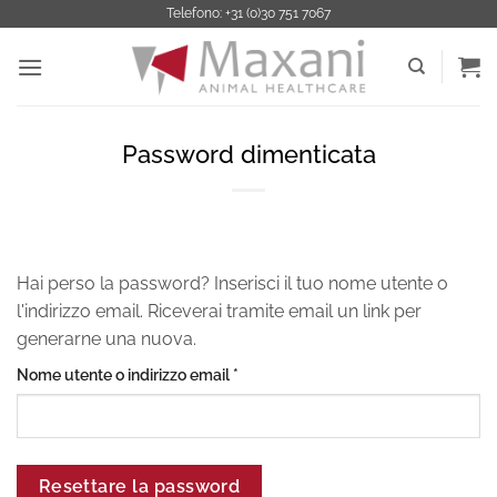
Salta
Telefono: +31 (0)30 751 7067
ai
contenuti
Password dimenticata
Hai perso la password? Inserisci il tuo nome utente o
l'indirizzo email. Riceverai tramite email un link per
generarne una nuova.
Richiesto
Nome utente o indirizzo email
*
Resettare la password