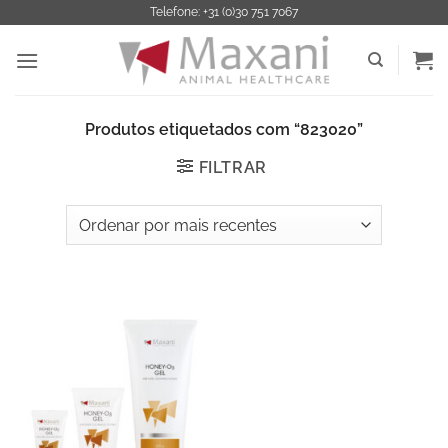
Saltar
Telefone: +31 (0)30 751 7067
para
o
conteúdo
Produtos etiquetados com “823020”
FILTRAR