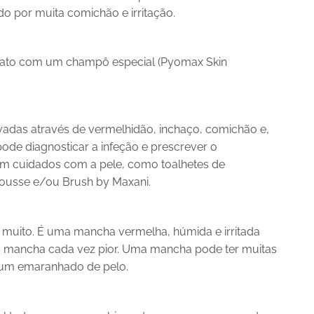
o por muita comichão e irritação.
o gato com um champô especial (Pyomax Skin
vadas através de vermelhidão, inchaço, comichão e,
pode diagnosticar a infeção e prescrever o
em cuidados com a pele, como toalhetes de
ousse e/ou Brush by Maxani.
 muito. É uma mancha vermelha, húmida e irritada
 a mancha cada vez pior. Uma mancha pode ter muitas
u um emaranhado de pelo.