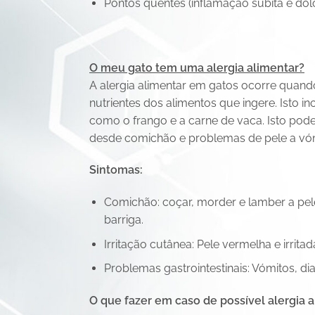
Pontos quentes (inflamação súbita e dolo
O meu gato tem uma alergia alimentar?
A alergia alimentar em gatos ocorre quan
nutrientes dos alimentos que ingere. Isto in
como o frango e a carne de vaca. Isto pode
desde comichão e problemas de pele a vómi
Sintomas:
Comichão: coçar, morder e lamber a pele
barriga.
Irritação cutânea: Pele vermelha e irrit
Problemas gastrointestinais: Vómitos, dia
O que fazer em caso de possível alergia 