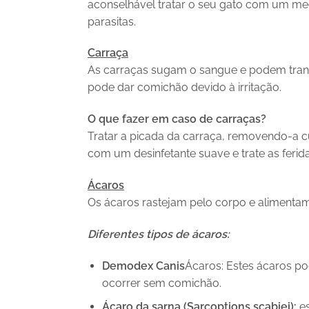
aconselhável tratar o seu gato com um me
parasitas.
Carraça
As carraças sugam o sangue e podem transm
pode dar comichão devido à irritação.
O que fazer em caso de carraças?
Tratar a picada da carraça, removendo-a c
com um desinfetante suave e trate as fer
Ácaros
Os ácaros rastejam pelo corpo e alimentam-
Diferentes tipos de ácaros:
Demodex Canis
Ácaros: Estes ácaros p
ocorrer sem comichão.
Ácaro da sarna (Sarcoptions scabiei):
es