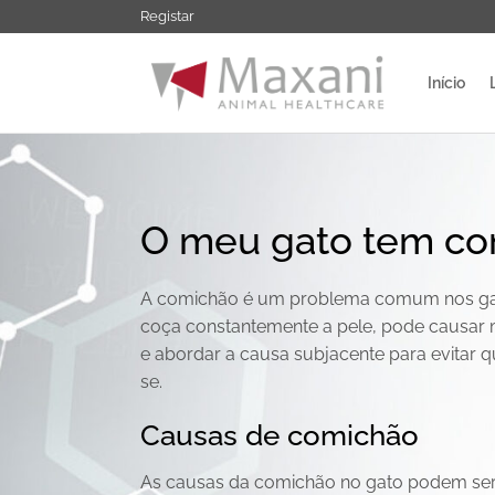
Saltar
Registar
para
o
Início
conteúdo
O meu gato tem com
A comichão é um problema comum nos gato
coça constantemente a pele, pode causar m
e abordar a causa subjacente para evitar q
se.
Causas de comichão
As causas da comichão no gato podem ser v