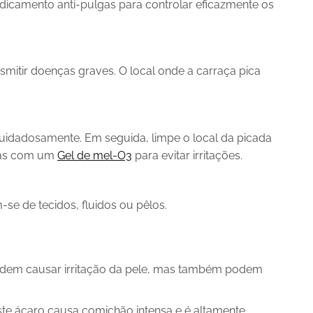
dicamento anti-pulgas para controlar eficazmente os
itir doenças graves. O local onde a carraça pica
uidadosamente. Em seguida, limpe o local da picada
idas com um
Gel de mel-O3
para evitar irritações.
se de tecidos, fluidos ou pêlos.
odem causar irritação da pele, mas também podem
te ácaro causa comichão intensa e é altamente