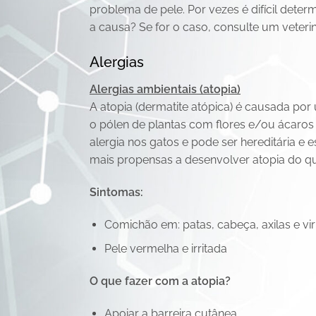
problema de pele. Por vezes é difícil dete
a causa? Se for o caso, consulte um veterin
Alergias
Alergias ambientais (atopia)
A atopia (dermatite atópica) é causada por
o pólen de plantas com flores e/ou ácaro
alergia nos gatos e pode ser hereditária e es
mais propensas a desenvolver atopia do qu
Sintomas:
Comichão em: patas, cabeça, axilas e vir
Pele vermelha e irritada
O que fazer com a atopia?
Apoiar a barreira cutânea