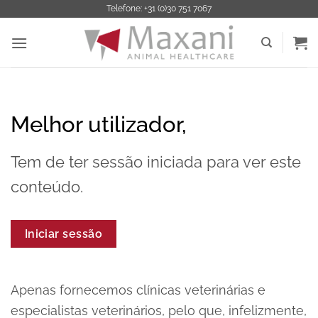
Saltar
Telefone: +31 (0)30 751 7067
para
o
conteúdo
Melhor utilizador,
Tem de ter sessão iniciada para ver este
conteúdo.
Iniciar sessão
Apenas fornecemos clínicas veterinárias e
especialistas veterinários, pelo que, infelizmente,