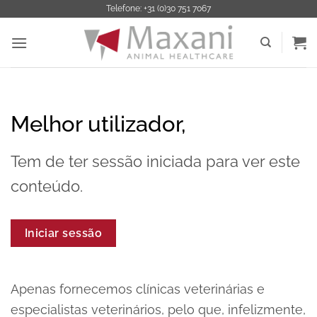
Saltar
Telefone: +31 (0)30 751 7067
para
o
conteúdo
Melhor utilizador,
Tem de ter sessão iniciada para ver este
conteúdo.
Iniciar sessão
Apenas fornecemos clínicas veterinárias e
especialistas veterinários, pelo que, infelizmente,