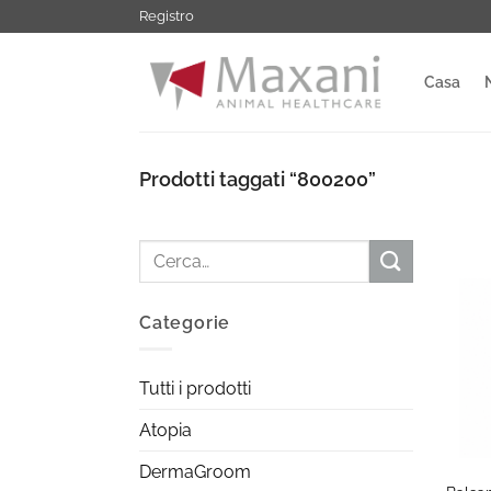
Salta
Registro
ai
contenuti
Casa
Prodotti taggati “800200”
Cerca:
Categorie
Tutti i prodotti
Atopia
+
DermaGroom