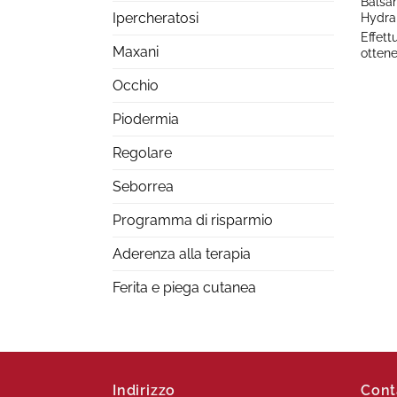
Balsa
Hydra
Ipercheratosi
Effett
Maxani
ottene
Occhio
Piodermia
Regolare
Seborrea
Programma di risparmio
Aderenza alla terapia
Ferita e piega cutanea
Indirizzo
Cont