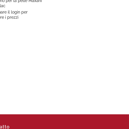
mo per la pelle Maxani
lac
uare il login per
re i prezzi
atto