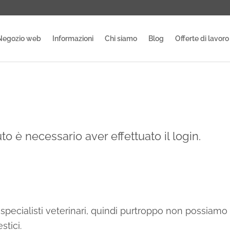
Negozio web
Informazioni
Chi siamo
Blog
Offerte di lavoro
o è necessario aver effettuato il login.
specialisti veterinari, quindi purtroppo non possiamo
stici.