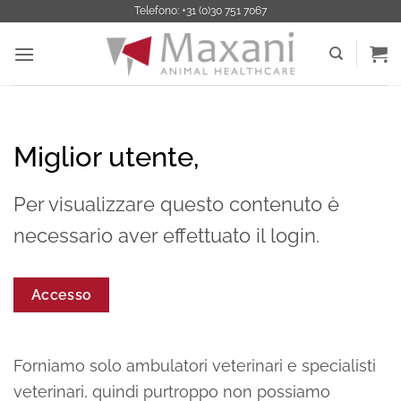
Salta
Telefono: +31 (0)30 751 7067
ai
contenuti
Miglior utente,
Per visualizzare questo contenuto è
necessario aver effettuato il login.
Accesso
Forniamo solo ambulatori veterinari e specialisti
veterinari, quindi purtroppo non possiamo