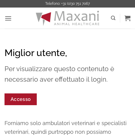
Salta
Telefono: +31 (0)30 751 7067
ai
contenuti
Miglior utente,
Per visualizzare questo contenuto è
necessario aver effettuato il login.
Accesso
Forniamo solo ambulatori veterinari e specialisti
veterinari, quindi purtroppo non possiamo