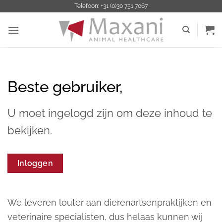
Ga
Telefoon: +31 (0)30 751 7067
naar
inhoud
Beste gebruiker,
U moet ingelogd zijn om deze inhoud te
bekijken.
Inloggen
We leveren louter aan dierenartsenpraktijken en
veterinaire specialisten, dus helaas kunnen wij