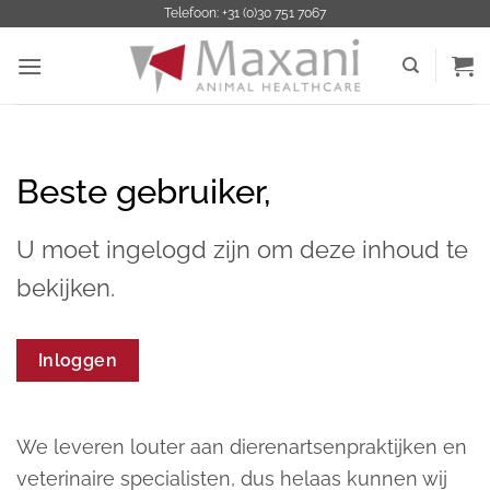
Ga
Telefoon: +31 (0)30 751 7067
naar
inhoud
Beste gebruiker,
U moet ingelogd zijn om deze inhoud te
bekijken.
Inloggen
We leveren louter aan dierenartsenpraktijken en
veterinaire specialisten, dus helaas kunnen wij